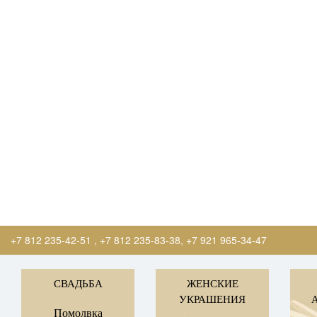
+7 812 235-42-51
,
+7 812 235-83-38
,
+7 921 965-34-47
СВАДЬБА
ЖЕНСКИЕ
УКРАШЕНИЯ
Помолвка