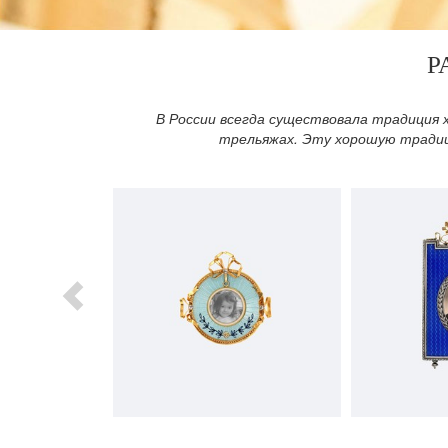
Р
В России всегда существовала традиция 
трельяжах. Эту хорошую традиц