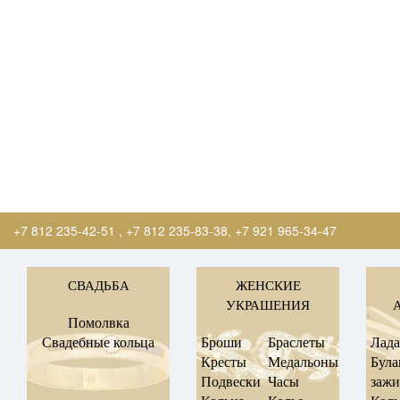
+7 812 235-42-51
,
+7 812 235-83-38
,
+7 921 965-34-47
СВАДЬБА
ЖЕНСКИЕ
УКРАШЕНИЯ
Помолвка
Свадебные кольца
Броши
Браслеты
Лад
Кресты
Медальоны
Була
Подвески
Часы
заж