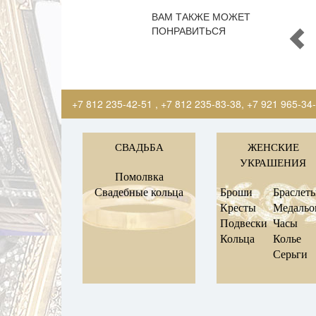
ВАМ ТАКЖЕ МОЖЕТ
ПОНРАВИТЬСЯ
+7 812 235-42-51
,
+7 812 235-83-38
,
+7 921 965-34
СВАДЬБА
ЖЕНСКИЕ
УКРАШЕНИЯ
Помолвка
Свадебные кольца
Броши
Браслет
Кресты
Медаль
Подвески
Часы
Кольца
Колье
Серьги