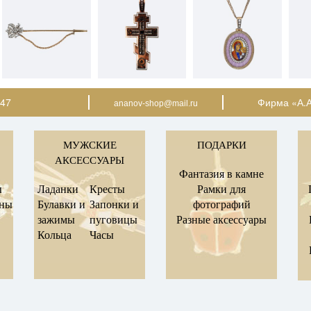
-47
Фирма «А.А
ananov-shop@mail.ru
МУЖСКИЕ
ПОДАРКИ
АКСЕССУАРЫ
Фантазия в камне
ы
Ладанки
Кресты
Рамки для
оны
Булавки и
Запонки и
фотографий
зажимы
пуговицы
Разные аксессуары
Кольца
Часы