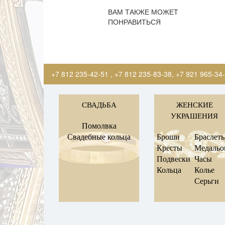
ВАМ ТАКЖЕ МОЖЕТ
ПОНРАВИТЬСЯ
+7 812 235-42-51
,
+7 812 235-83-38
,
+7 921 965-34
СВАДЬБА
ЖЕНСКИЕ
УКРАШЕНИЯ
Помолвка
Свадебные кольца
Броши
Браслет
Кресты
Медаль
Подвески
Часы
Кольца
Колье
Серьги