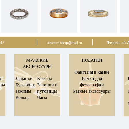
-47
Фирма «А.А
ananov-shop@mail.ru
МУЖСКИЕ
ПОДАРКИ
АКСЕССУАРЫ
Фантазия в камне
ы
Ладанки
Кресты
Рамки для
оны
Булавки и
Запонки и
фотографий
зажимы
пуговицы
Разные аксессуары
Кольца
Часы