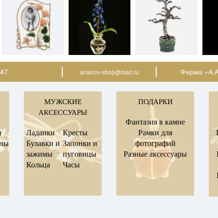
-47
Фирма «А.А
ananov-shop@mail.ru
МУЖСКИЕ
ПОДАРКИ
АКСЕССУАРЫ
Фантазия в камне
ы
Ладанки
Кресты
Рамки для
оны
Булавки и
Запонки и
фотографий
зажимы
пуговицы
Разные аксессуары
Кольца
Часы